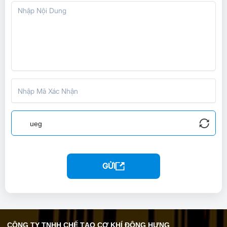
GỬI
CÔNG TY TNHH CHẾ TẠO CƠ KHÍ ĐÔNG HƯNG