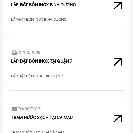
LẮP ĐẶT BỒN INOX BÌNH DƯƠNG
LẮP ĐẶT BỒN INOX BÌNH DƯƠNG
22/03/2025
LẮP ĐẶT BỒN INOX TẠI QUẬN 7
LẮP ĐẶT BỒN INOX TẠI QUẬN 7
20/06/2025
TRẠM NƯỚC SẠCH TẠI CÀ MAU
TRẠM NƯỚC SẠCH TẠI CÀ MAU