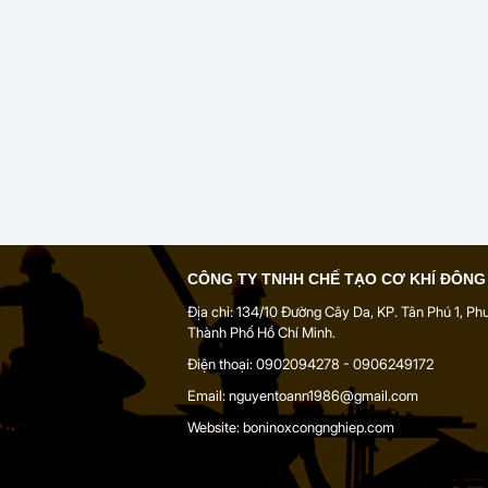
CÔNG TY TNHH CHẾ TẠO CƠ KHÍ ĐÔN
Địa chỉ: 134/10 Đường Cây Da, KP. Tân Phú 1, P
Thành Phố Hồ Chí Minh.
Điện thoại: 0902094278 - 0906249172
Email: nguyentoann1986@gmail.com
Website: boninoxcongnghiep.com