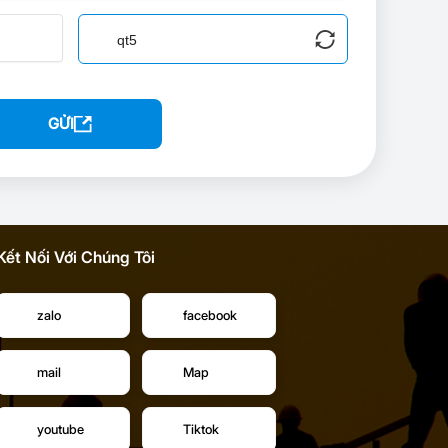
GỬI
Kết Nối Với Chúng Tôi
zalo
facebook
mail
Map
youtube
Tiktok