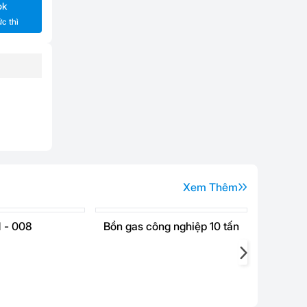
ok
ức thì
Xem Thêm
 - 008
Bồn gas công nghiệp 10 tấn
Bồn ino