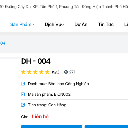
10 Đường Cây Da, KP. Tân Phú 1, Phường Tân Đông Hiệp Thành Phố Hồ
Sản Phẩm
Dịch Vụ
Dự Án
Tin Tức
L
004
DH - 004
271
(5/5)
Danh mục:
Bồn Inox Công Nghiệp
Mã sản phẩm:
BICN002
Tình trạng:
Còn Hàng
Liên hệ
Giá: